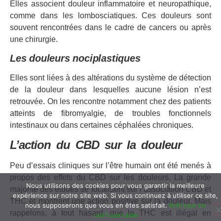
Elles associent douleur inflammatoire et neuropathique,
comme dans les lombosciatiques. Ces douleurs sont
souvent rencontrées dans le cadre de cancers ou après
une chirurgie.
Les douleurs nociplastiques
Elles sont liées à des altérations du système de détection
de la douleur dans lesquelles aucune lésion n’est
retrouvée. On les rencontre notamment chez des patients
atteints de fibromyalgie, de troubles fonctionnels
intestinaux ou dans certaines céphalées chroniques.
L’action du CBD sur la douleur
Peu d’essais cliniques sur l’être humain ont été menés à
propos des effets du CBD sur les douleurs. La grande
Nous utilisons des cookies pour vous garantir la meilleure
majorité des études se focalisent sur l’association CBD et
expérience sur notre site web. Si vous continuez à utiliser ce site,
THC et montrent une action positive sur la douleur. Mais
nous supposerons que vous en êtes satisfait.
Politique de
rappelons, à tout hasard, que le THC est illégal en
confidentialité