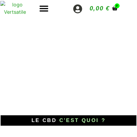
0
0,00
€
LE CBD
C'EST QUOI ?